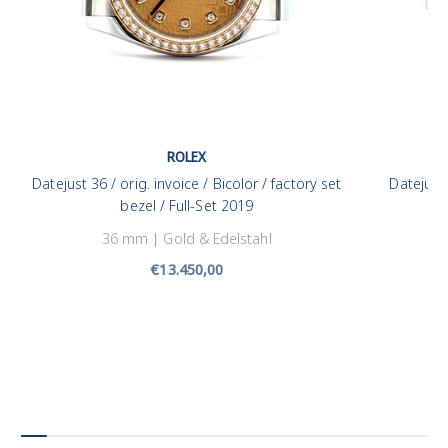
ROLEX
Datejust 36 / orig. invoice / Bicolor / factory set
Datejust 
bezel / Full-Set 2019
36 mm | Gold & Edelstahl
Angebotspreis
€13.450,00