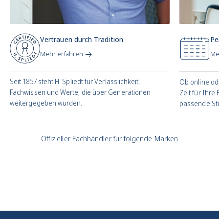
Vertrauen durch Tradition
Pe
Mehr erfahren
Me
Seit 1857 steht H. Spliedt für Verlässlichkeit,
Ob online od
Fachwissen und Werte, die über Generationen
Zeit für Ihre
weitergegeben wurden.
passende Stü
Offizieller Fachhändler für folgende Marken