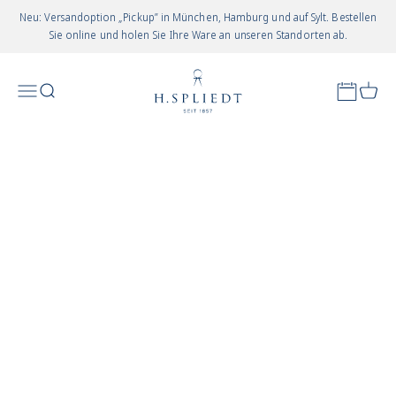
Zum Inhalt springen
Neu: Versandoption „Pickup” in München, Hamburg und auf Sylt. Bestellen
Sie online und holen Sie Ihre Ware an unseren Standorten ab.
Juwelier Spliedt
Appointm
Menü
Suchen
Waren