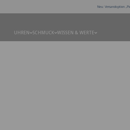
Zum Inhalt springen
Neu: Versandoption „Pi
UHREN
SCHMUCK
WISSEN & WERTE