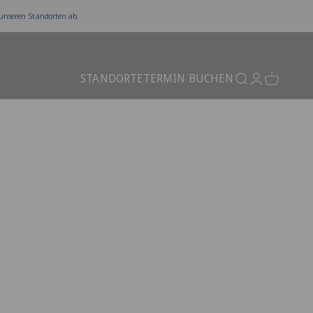
 unseren Standorten ab.
STANDORTE
TERMIN BUCHEN
Suchen
Anmelden
Warenkor