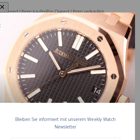
e-Owned Uhren kaufen
Pre-Owned Uhren verkaufen
arken
Rolex Uhr verkaufen
auring Konfigurator
Omega Uhr verkaufen
AMARA COMOLLI
A. Lange & Söhne Uhr verkaufen
chen Pohl
Audemars Piguet Uhr verkaufen
Patek Philippe Uhr verkaufen
Bleiben Sie informiert mit unserem Weekly Watch
Newsletter