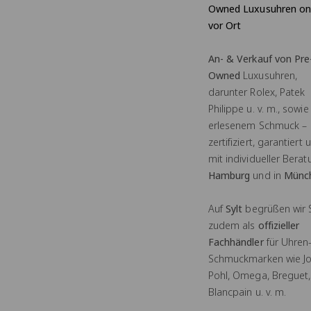
Owned Luxusuhren on
vor Ort
An- & Verkauf von Pre
Owned
Luxusuhren,
darunter Rolex, Patek
Philippe u. v. m., sowie
erlesenem Schmuck –
zertifiziert, garantiert 
mit individueller Berat
Hamburg
und in
Münc
Auf
Sylt
begrüßen wir 
zudem als
offizieller
Fachhändler
für Uhren
Schmuckmarken wie J
Pohl, Omega, Breguet,
Blancpain u. v. m.