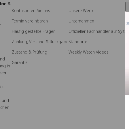
line &
Kontaktieren Sie uns
Unsere Werte
Pr
Termin vereinbaren
Unternehmen
M
-
Häufig gestellte Fragen
Offizieller Fachhändler auf Sylt
Tr
Zahlung, Versand & Rückgabe
Standorte
T
Zustand & Prüfung
Weekly Watch Videos
Jo
und
Garantie
ung in
hen
.
Sie
- und
ochen