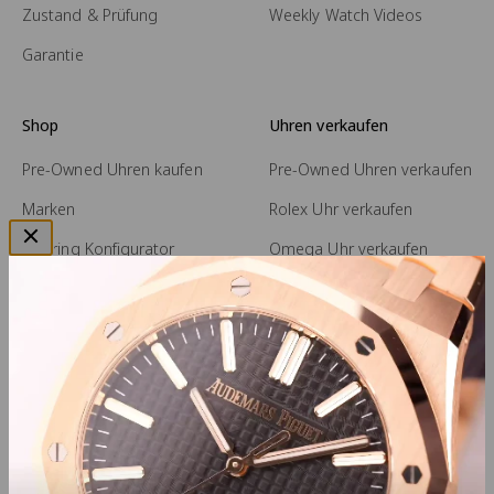
Zustand & Prüfung
Weekly Watch Videos
Garantie
Shop
Uhren verkaufen
Pre-Owned Uhren kaufen
Pre-Owned Uhren verkaufen
Marken
Rolex Uhr verkaufen
Trauring Konfigurator
Omega Uhr verkaufen
TAMARA COMOLLI
A. Lange & Söhne Uhr
verkaufen
Jochen Pohl
Audemars Piguet Uhr
verkaufen
Patek Philippe Uhr
verkaufen