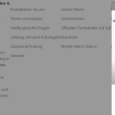
line &
Kontaktieren Sie uns
Unsere Werte
Pr
Termin vereinbaren
Unternehmen
M
-
Häufig gestellte Fragen
Offizieller Fachhändler auf Sylt
Tr
Zahlung, Versand & Rückgabe
Standorte
T
Zustand & Prüfung
Weekly Watch Videos
Jo
und
Garantie
ung in
hen
.
Sie
- und
ochen