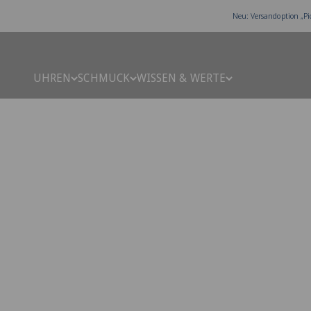
Zum Inhalt springen
Neu: Versandoption „Pi
UHREN
SCHMUCK
WISSEN & WERTE