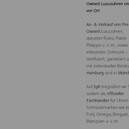
Owned Luxusuhren on
vor Ort
An- & Verkauf von Pre
Owned
Luxusuhren,
darunter Rolex, Patek
Philippe u. v. m., sowie
erlesenem Schmuck –
zertifiziert, garantiert 
mit individueller Berat
Hamburg
und in
Münc
Auf
Sylt
begrüßen wir 
zudem als
offizieller
Fachhändler
für Uhren
Schmuckmarken wie J
Pohl, Omega, Breguet,
Blancpain u. v. m.