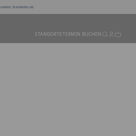
 unseren Standorten ab.
STANDORTE
TERMIN BUCHEN
Suchen
Anmelden
Warenkor