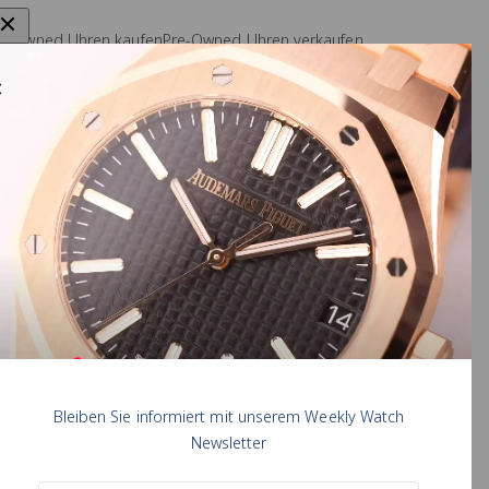
e-Owned Uhren kaufen
Pre-Owned Uhren verkaufen
arken
Rolex Uhr verkaufen
auring Konfigurator
Omega Uhr verkaufen
AMARA COMOLLI
A. Lange & Söhne Uhr verkaufen
chen Pohl
Audemars Piguet Uhr verkaufen
Patek Philippe Uhr verkaufen
Bleiben Sie informiert mit unserem Weekly Watch
Newsletter