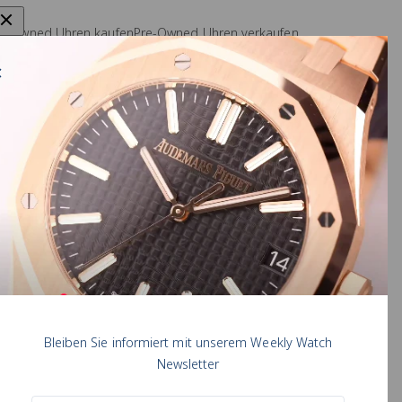
e-Owned Uhren kaufen
Pre-Owned Uhren verkaufen
arken
Rolex Uhr verkaufen
auring Konfigurator
Omega Uhr verkaufen
AMARA COMOLLI
A. Lange & Söhne Uhr verkaufen
chen Pohl
Audemars Piguet Uhr verkaufen
Patek Philippe Uhr verkaufen
Bleiben Sie informiert mit unserem Weekly Watch
Newsletter