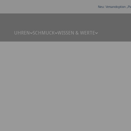
Zum Inhalt springen
Neu: Versandoption „Pi
UHREN
SCHMUCK
WISSEN & WERTE