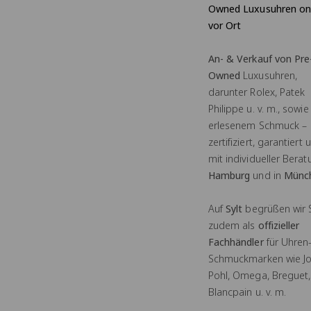
Owned Luxusuhren on
vor Ort
An- & Verkauf von Pre
Owned
Luxusuhren,
darunter Rolex, Patek
Philippe u. v. m., sowie
erlesenem Schmuck –
zertifiziert, garantiert 
mit individueller Berat
Hamburg
und in
Münc
Auf
Sylt
begrüßen wir 
zudem als
offizieller
Fachhändler
für Uhren
Schmuckmarken wie J
Pohl, Omega, Breguet,
Blancpain u. v. m.