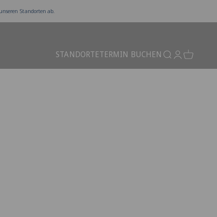
 unseren Standorten ab.
STANDORTE
TERMIN BUCHEN
Suchen
Anmelden
Warenkor