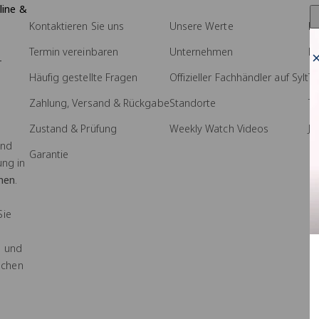
line &
Kontaktieren Sie uns
Unsere Werte
Pr
Termin vereinbaren
Unternehmen
M
-
Häufig gestellte Fragen
Offizieller Fachhändler auf Sylt
Tr
Zahlung, Versand & Rückgabe
Standorte
T
Zustand & Prüfung
Weekly Watch Videos
Jo
und
Garantie
ung in
hen
.
Sie
- und
ochen