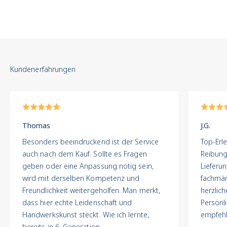
Authentizität und
persönliche Beratung.
Unsere Certified Pre-
Owned Kollektion
vereint streng geprüfte
Einzelstücke mit einem
Service, der weit über
den Kauf hinausgeht.
Unser Prüfprozess
:
Meisterhaft.
Thomas
J.G.
Transparent. Verbindlich.
Besonders beeindruckend ist der Service
Top-Erle
Jede Uhr durchläuft bei
auch nach dem Kauf. Sollte es Fragen
Reibung
uns einen mehrstufigen
geben oder eine Anpassung nötig sein,
Lieferu
Qualitätsprozess in der
wird mit derselben Kompetenz und
fachmän
hauseigenen
Freundlichkeit weitergeholfen. Man merkt,
herzlich
Juwelierwerkstatt:
dass hier echte Leidenschaft und
Persönl
Echtheitskontrolle :
Handwerkskunst steckt. Wie ich lernte,
empfehl
Prüfung auf Originalteile,
bereits in 6. Generation.