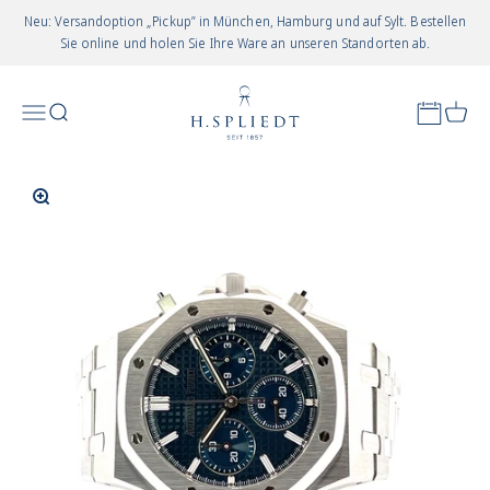
Zum Inhalt springen
Neu: Versandoption „Pickup” in München, Hamburg und auf Sylt. Bestellen
Sie online und holen Sie Ihre Ware an unseren Standorten ab.
Juwelier Spliedt
Appointm
Menü
Suchen
Waren
In-/uitzoomen