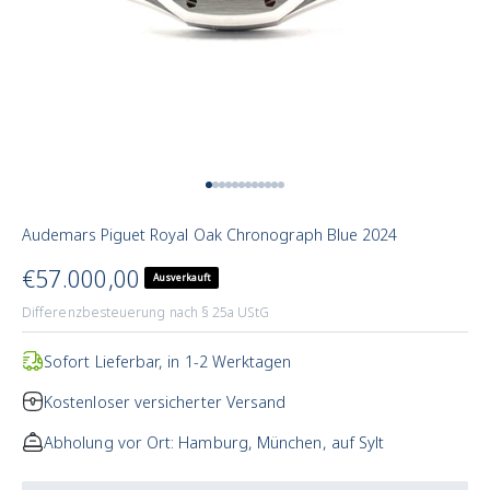
Zum Artikel 1
Zum Artikel 2
Zum Artikel 3
Zum Artikel 4
Zum Artikel 5
Zum Artikel 6
Zum Artikel 7
Zum Artikel 8
Zum Artikel 9
Zum Artikel 10
Zum Artikel 11
Zum Artikel 12
Audemars Piguet Royal Oak Chronograph Blue 2024
Angebotspreis
€57.000,00
Ausverkauft
Differenzbesteuerung nach § 25a UStG
Sofort Lieferbar, in 1-2 Werktagen
Kostenloser versicherter Versand
Abholung vor Ort: Hamburg, München, auf Sylt