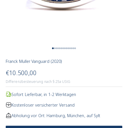
Zum Artikel 1
Zum Artikel 2
Zum Artikel 3
Zum Artikel 4
Zum Artikel 5
Zum Artikel 6
Zum Artikel 7
Zum Artikel 8
Zum Artikel 9
Zum Artikel 10
Zum Artikel 11
Zum Artikel 12
Zum Artikel 13
Zum Artikel 14
Franck Muller Vanguard (2020)
Angebotspreis
€10.500,00
Differenzbesteuerung nach § 25a UStG
Sofort Lieferbar, in 1-2 Werktagen
Kostenloser versicherter Versand
Abholung vor Ort: Hamburg, München, auf Sylt