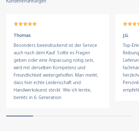
Einzelstücke mit einem
Service, der weit über
den Kauf hinausgeht.
Unser Prüfprozess
:
Meisterhaft.
Thomas
J.G.
Transparent. Verbindlich.
Besonders beeindruckend ist der Service
Top-Erle
Jede Uhr durchläuft bei
auch nach dem Kauf. Sollte es Fragen
Reibung
uns einen mehrstufigen
geben oder eine Anpassung nötig sein,
Lieferu
Qualitätsprozess in der
wird mit derselben Kompetenz und
fachmän
hauseigenen
Freundlichkeit weitergeholfen. Man merkt,
herzlich
Juwelierwerkstatt:
dass hier echte Leidenschaft und
Persönl
Echtheitskontrolle :
Handwerkskunst steckt. Wie ich lernte,
empfehl
Prüfung auf Originalteile,
bereits in 6. Generation.
Seriennummern,
Markenmerkmale und
Authentizität.
Technische
Überholung
: Werk,
Ganggenauigkeit,