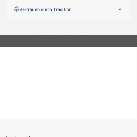
Vertrauen durch Tradition
Vertrauen durch
Tradition
Seit 1857 steht der
Name H. Spliedt für
Fachkompetenz,
Authentizität und
persönliche Beratung.
Unsere Certified Pre-
Owned Kollektion
vereint streng geprüfte