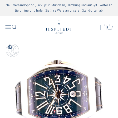
Zum Inhalt springen
Neu: Versandoption „Pickup” in München, Hamburg und auf Sylt. Bestellen
Sie online und holen Sie Ihre Ware an unseren Standorten ab.
Juwelier Spliedt
Appointm
Menü
Suchen
Waren
In-/uitzoomen