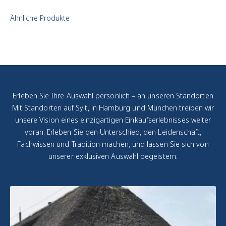
Dichtungen und
Funktionen werden
geprüft und
überarbeitet.
Zustandsklassifizierung
:
Jede Uhr wird
transparent
eingeordnet – von
Erleben Sie Ihre Auswahl persönlich – an unseren Standorten
"Ungetragen" bis
Mit Standorten auf Sylt, in Hamburg und München treiben wir
"Vintage mit Charakter".
unsere Vision eines einzigartigen Einkaufserlebnisses weiter
voran. Erleben Sie den Unterschied, den Leidenschaft,
Fachwissen und Tradition machen, und lassen Sie sich von
unserer exklusiven Auswahl begeistern.