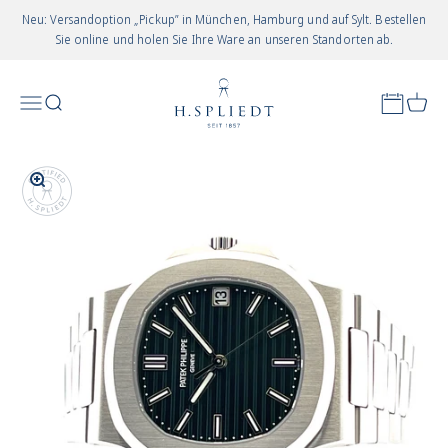
Zum Inhalt springen
Neu: Versandoption „Pickup” in München, Hamburg und auf Sylt. Bestellen
Sie online und holen Sie Ihre Ware an unseren Standorten ab.
Juwelier Spliedt
Appointm
Menü
Suchen
Waren
In-/uitzoomen