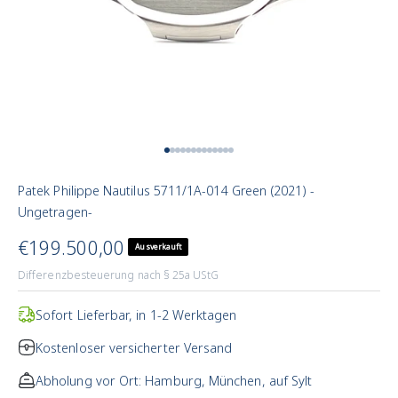
Zum Artikel 1
Zum Artikel 2
Zum Artikel 3
Zum Artikel 4
Zum Artikel 5
Zum Artikel 6
Zum Artikel 7
Zum Artikel 8
Zum Artikel 9
Zum Artikel 10
Zum Artikel 11
Zum Artikel 12
Zum Artikel 13
Patek Philippe Nautilus 5711/1A-014 Green (2021) -
Ungetragen-
Angebotspreis
€199.500,00
Ausverkauft
Differenzbesteuerung nach § 25a UStG
Sofort Lieferbar, in 1-2 Werktagen
Kostenloser versicherter Versand
Abholung vor Ort: Hamburg, München, auf Sylt