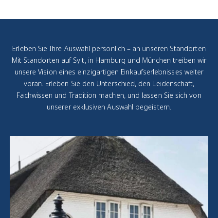
Zustandsklassifizierung
:
Jede Uhr wird
transparent
eingeordnet – von
Erleben Sie Ihre Auswahl persönlich – an unseren Standorten
"Ungetragen" bis
Mit Standorten auf Sylt, in Hamburg und München treiben wir
"Vintage mit Charakter".
unsere Vision eines einzigartigen Einkaufserlebnisses weiter
voran. Erleben Sie den Unterschied, den Leidenschaft,
Fachwissen und Tradition machen, und lassen Sie sich von
unserer exklusiven Auswahl begeistern.