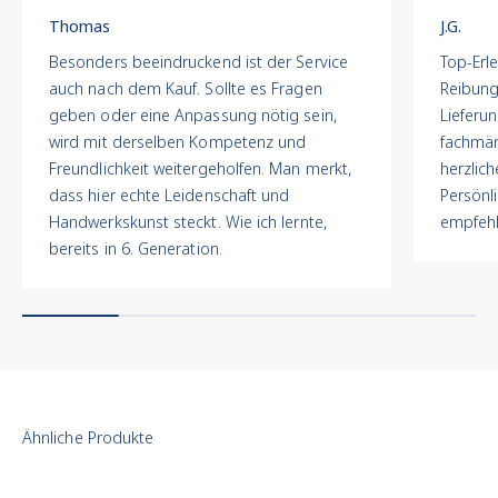
Meisterhaft.
Thomas
J.G.
Transparent. Verbindlich.
Besonders beeindruckend ist der Service
Top-Erle
Jede Uhr durchläuft bei
auch nach dem Kauf. Sollte es Fragen
Reibung
uns einen mehrstufigen
geben oder eine Anpassung nötig sein,
Lieferu
Qualitätsprozess in der
wird mit derselben Kompetenz und
fachmän
hauseigenen
Freundlichkeit weitergeholfen. Man merkt,
herzlich
Juwelierwerkstatt:
dass hier echte Leidenschaft und
Persönl
Echtheitskontrolle :
Handwerkskunst steckt. Wie ich lernte,
empfehl
Prüfung auf Originalteile,
bereits in 6. Generation.
Seriennummern,
Markenmerkmale und
Authentizität.
Technische
Überholung
: Werk,
Ganggenauigkeit,
Dichtungen und
Funktionen werden
geprüft und
überarbeitet.