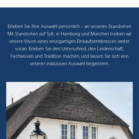
Zustandsklassifizierung
:
Jede Uhr wird
transparent
eingeordnet – von
Erleben Sie Ihre Auswahl persönlich – an unseren Standorten
"Ungetragen" bis
Mit Standorten auf Sylt, in Hamburg und München treiben wir
"Vintage mit Charakter".
unsere Vision eines einzigartigen Einkaufserlebnisses weiter
voran. Erleben Sie den Unterschied, den Leidenschaft,
Fachwissen und Tradition machen, und lassen Sie sich von
unserer exklusiven Auswahl begeistern.