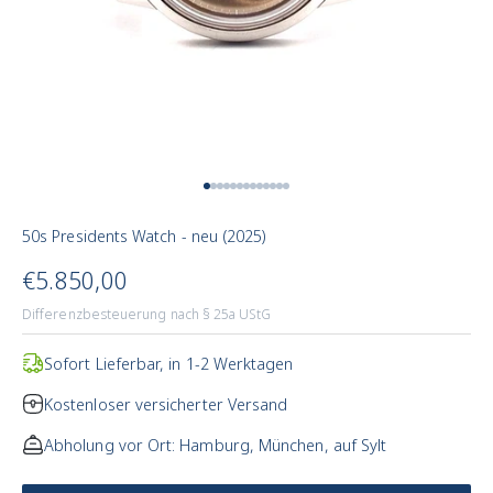
Zum Artikel 1
Zum Artikel 2
Zum Artikel 3
Zum Artikel 4
Zum Artikel 5
Zum Artikel 6
Zum Artikel 7
Zum Artikel 8
Zum Artikel 9
Zum Artikel 10
Zum Artikel 11
Zum Artikel 12
Zum Artikel 13
50s Presidents Watch - neu (2025)
Angebotspreis
€5.850,00
Differenzbesteuerung nach § 25a UStG
Sofort Lieferbar, in 1-2 Werktagen
Kostenloser versicherter Versand
Abholung vor Ort: Hamburg, München, auf Sylt