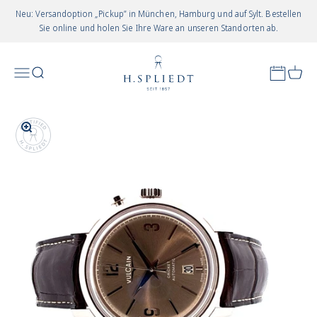
Zum Inhalt springen
Neu: Versandoption „Pickup” in München, Hamburg und auf Sylt. Bestellen
Sie online und holen Sie Ihre Ware an unseren Standorten ab.
Juwelier Spliedt
Appointm
Menü
Suchen
Waren
In-/uitzoomen