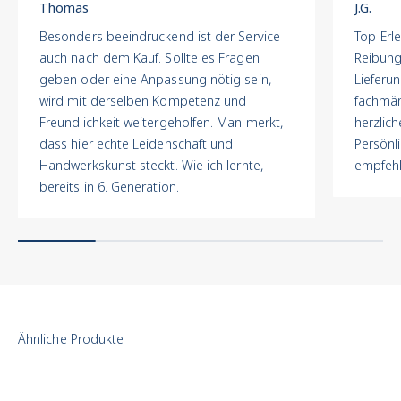
Thomas
J.G.
Transparent. Verbindlich.
Besonders beeindruckend ist der Service
Top-Erle
Jede Uhr durchläuft bei
auch nach dem Kauf. Sollte es Fragen
Reibung
uns einen mehrstufigen
geben oder eine Anpassung nötig sein,
Lieferu
Qualitätsprozess in der
wird mit derselben Kompetenz und
fachmän
hauseigenen
Freundlichkeit weitergeholfen. Man merkt,
herzlich
Juwelierwerkstatt:
dass hier echte Leidenschaft und
Persönl
Echtheitskontrolle :
Handwerkskunst steckt. Wie ich lernte,
empfehl
Prüfung auf Originalteile,
bereits in 6. Generation.
Seriennummern,
Markenmerkmale und
Authentizität.
Technische
Überholung
: Werk,
Ganggenauigkeit,
Dichtungen und
Funktionen werden
geprüft und
überarbeitet.